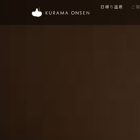
内
日帰り温泉
ご
容
を
ス
キ
ッ
プ