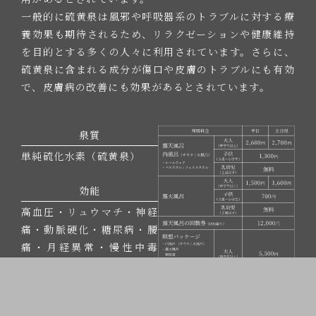
一般的に硫黄泉は風邪や呼吸器系のトラブルに対する療
養効果も期待されるため、リラクゼーションや健康維持
を目的とする多くの人々に利用されています。さらに、
硫黄泉に含まれる成分が傷口や皮膚のトラブルにも有効
で、皮膚病の改善にも効果があるとされています。
泉質
単純硫化水素（硫黄泉）
効能
高血圧・リュウマチ・神経
痛・動脈硬化・糖尿病・腰
痛・月経異常・慢性中毒
症・凍傷・創傷・神経麻
痺・運動障害