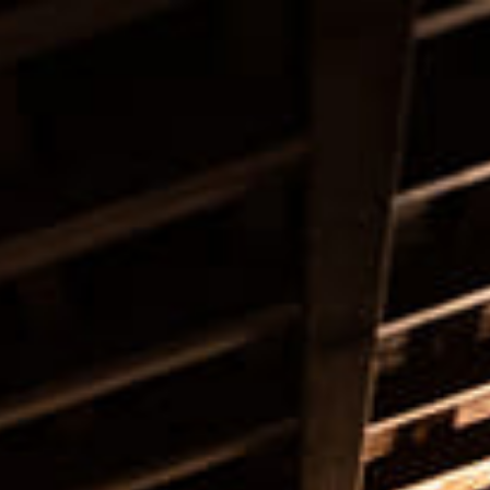
ー
内
容
を
ス
キ
ッ
プ